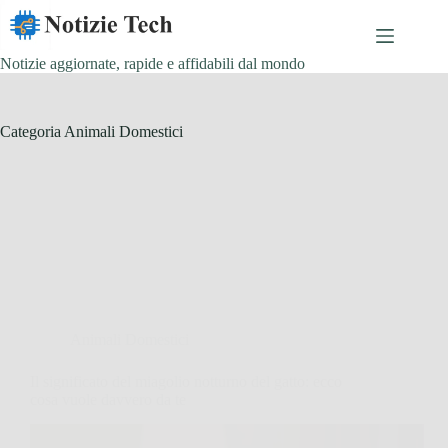
Salta
al
contenuto
Notizie aggiornate, rapide e affidabili dal mondo
Categoria
Animali Domestici
Animali Domestici
Il significato del miagolio notturno del gatto: ecco
cosa vuole davvero da te