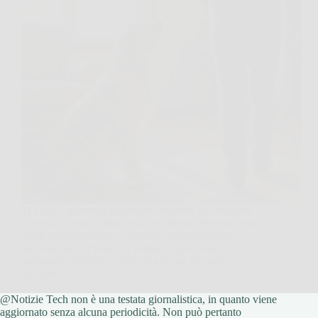
Ti è mai capitato di alzarti per prendere un bicchiere
d’acqua e, senza neanche accorgertene, ritrovarti due
occhi puntati addosso e quattro zampe incollate ai
tuoi talloni? All’inizio fa sorridere, poi viene
spontaneo chiedersi: “Ma cosa mi sta dicendo
davvero?”…
@Notizie Tech non è una testata giornalistica, in quanto viene
Redazione Notizie Tech
20 Febbraio 2026
aggiornato senza alcuna periodicità. Non può pertanto