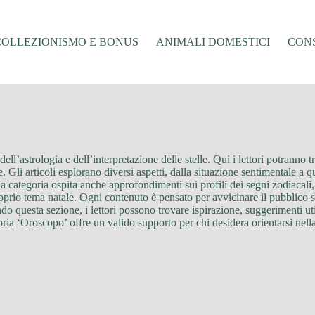
COLLEZIONISMO E BONUS
ANIMALI DOMESTICI
CONS
’astrologia e dell’interpretazione delle stelle. Qui i lettori potranno tro
. Gli articoli esplorano diversi aspetti, dalla situazione sentimentale a q
. La categoria ospita anche approfondimenti sui profili dei segni zodiacal
proprio tema natale. Ogni contenuto è pensato per avvicinare il pubblico si
questa sezione, i lettori possono trovare ispirazione, suggerimenti util
egoria ‘Oroscopo’ offre un valido supporto per chi desidera orientarsi nel