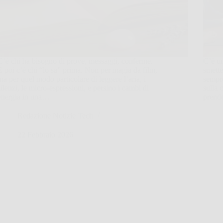
C’è chi ha bisogno di prove, messaggi, conferme.
C’è u
E poi c’è chi “lo sa” prima. Non per magia da film,
smette
ma per quel modo particolare di leggere l’aria, i
sempre
silenzi, le micro-espressioni, e persino i cambi di
sulla 
energia in una…
prend
Redazione Notizie Tech
22 Febbraio 2026