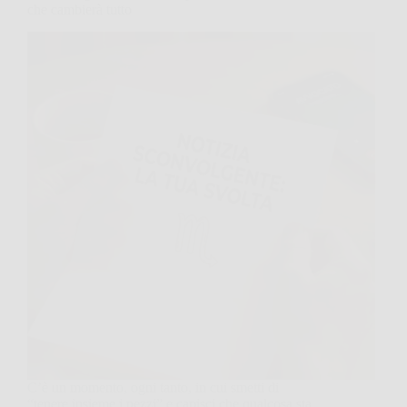
che cambierà tutto
C’è un momento, ogni tanto, in cui smetti di
“tenere insieme i pezzi” e capisci che qualcosa sta