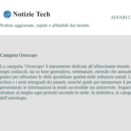
Salta
al
contenuto
AFFARI 
Notizie aggiornate, rapide e affidabili dal mondo
Categoria
Oroscopo
La categoria ‘Oroscopo’ è interamente dedicata all’affascinante mondo dell
segni zodiacali, sia su base giornaliera, settimanale, mensile che annuale
pratici per affrontare le sfide quotidiane guidati dalle influenze astrali
eclissi o i moti retrogradi dei pianeti, nonché guide per interpretare il 
presentando le informazioni in modo accessibile ma autorevole. Seguendo 
sfruttare al meglio ogni periodo secondo le stelle. In definitiva, la cat
dell’astrologia.