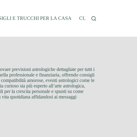
IGLI E TRUCCHI PER LA CASA
CUCINA E RICETTE
G
vare previsioni astrologiche dettagliate per tutti i
uella professionale e finanziaria, offrendo consigli
i, compatibilità amorose, eventi astrologici come le
a curioso sia più esperto all’arte astrologica,
i per la crescita personale e spunti su come
la vita quotidiana affidandosi ai messaggi