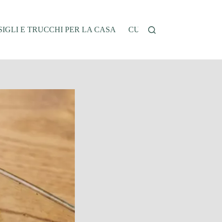
IGLI E TRUCCHI PER LA CASA
CUCINA E RICETTE
G