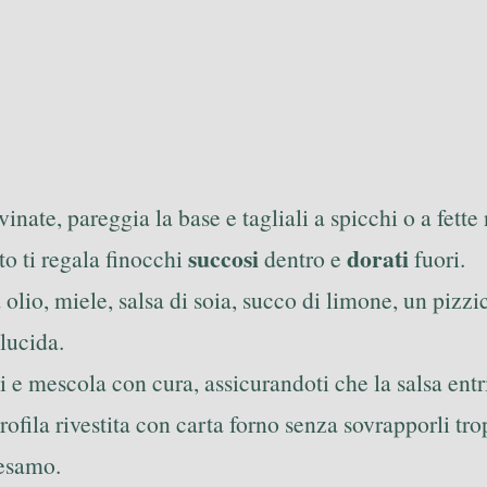
ovinate, pareggia la base e tagliali a spicchi o a fett
succosi
dorati
to ti regala finocchi
dentro e
fuori.
 olio, miele, salsa di soia, succo di limone, un piz
 lucida.
i e mescola con cura, assicurandoti che la salsa entri
irofila rivestita con carta forno senza sovrapporli tr
sesamo.