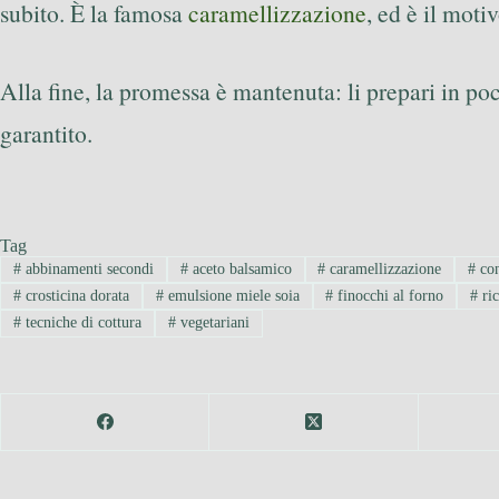
subito. È la famosa
caramellizzazione
, ed è il moti
Alla fine, la promessa è mantenuta: li prepari in po
garantito.
Tag
#
abbinamenti secondi
#
aceto balsamico
#
caramellizzazione
#
con
#
crosticina dorata
#
emulsione miele soia
#
finocchi al forno
#
ric
#
tecniche di cottura
#
vegetariani