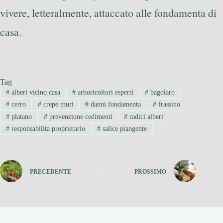
vivere, letteralmente, attaccato alle fondamenta di
casa.
Tag
#
alberi vicino casa
#
arboricoltori esperti
#
bagolaro
#
cerro
#
crepe muri
#
danni fondamenta
#
frassino
#
platano
#
prevenzione cedimenti
#
radici alberi
#
responsabilita proprietario
#
salice piangente
PRECEDENTE
PROSSIMO