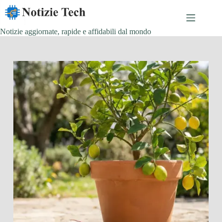
Salta
al
contenuto
Notizie aggiornate, rapide e affidabili dal mondo