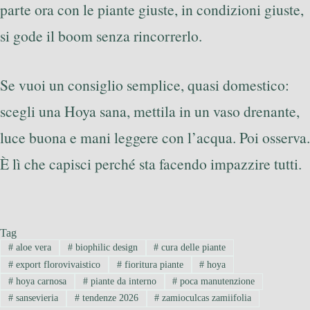
parte ora con le piante giuste, in condizioni giuste,
si gode il boom senza rincorrerlo.
Se vuoi un consiglio semplice, quasi domestico:
scegli una Hoya sana, mettila in un vaso drenante,
luce buona e mani leggere con l’acqua. Poi osserva.
È lì che capisci perché sta facendo impazzire tutti.
Tag
#
aloe vera
#
biophilic design
#
cura delle piante
#
export florovivaistico
#
fioritura piante
#
hoya
#
hoya carnosa
#
piante da interno
#
poca manutenzione
#
sansevieria
#
tendenze 2026
#
zamioculcas zamiifolia