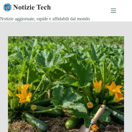
Salta
al
contenuto
Notizie aggiornate, rapide e affidabili dal mondo