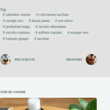
Tag
#
calendario semine
#
coltivazione zucchine
#
consigli orto
#
durata piante
#
orto estivo
#
produzione lunga
#
raccolto abbondante
#
raccolto continuo
#
staffetta trapianti
#
strategie orto
#
trapianto giugno
#
zucchine
PRECEDENTE
PROSSIMO
Articoli correlati