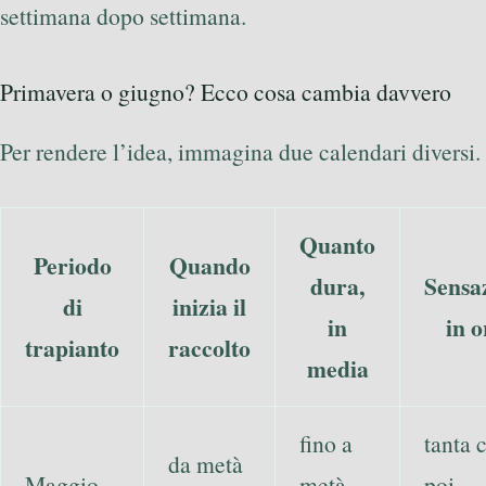
settimana dopo settimana.
Primavera o giugno? Ecco cosa cambia davvero
Per rendere l’idea, immagina due calendari diversi.
Quanto
Periodo
Quando
dura,
Sensa
di
inizia il
in
in o
trapianto
raccolto
media
fino a
tanta 
da metà
Maggio
metà
poi