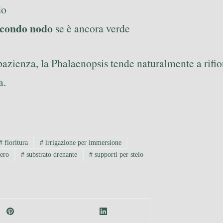
do
secondo nodo
se è ancora verde
 pazienza, la Phalaenopsis tende naturalmente a rifio
a.
#
fioritura
#
irrigazione per immersione
fero
#
substrato drenante
#
supporti per stelo