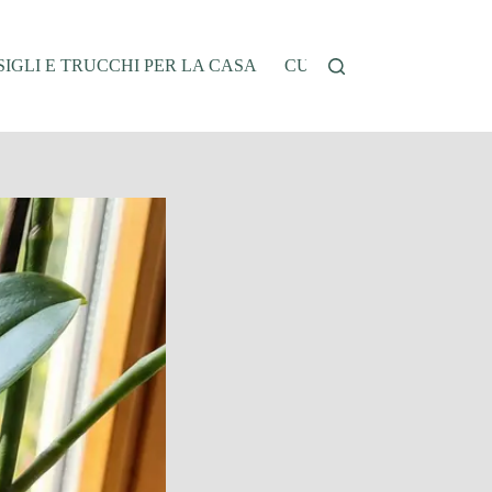
IGLI E TRUCCHI PER LA CASA
CUCINA E RICETTE
G