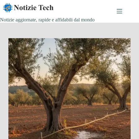
Salta
al
contenuto
Notizie aggiornate, rapide e affidabili dal mondo