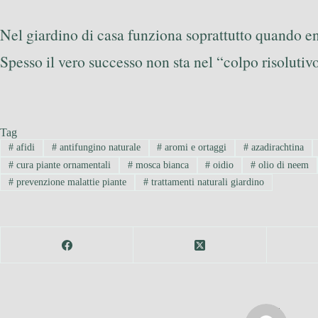
Nel giardino di casa funziona soprattutto quando entr
Spesso il vero successo non sta nel “colpo risolutiv
Tag
#
afidi
#
antifungino naturale
#
aromi e ortaggi
#
azadirachtina
#
cura piante ornamentali
#
mosca bianca
#
oidio
#
olio di neem
#
prevenzione malattie piante
#
trattamenti naturali giardino