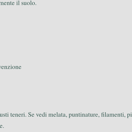
mente il suolo.
evenzione
fusti teneri. Se vedi melata, puntinature, filamenti, p
e.