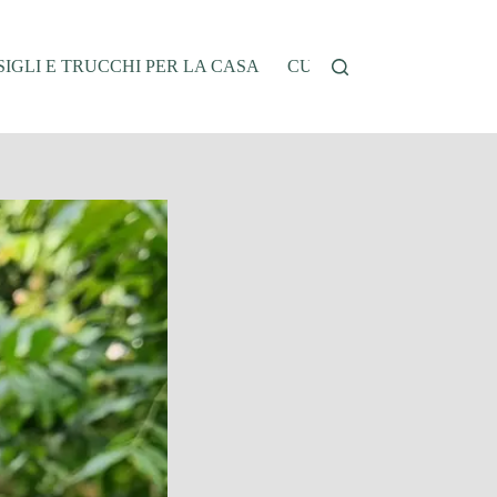
IGLI E TRUCCHI PER LA CASA
CUCINA E RICETTE
G