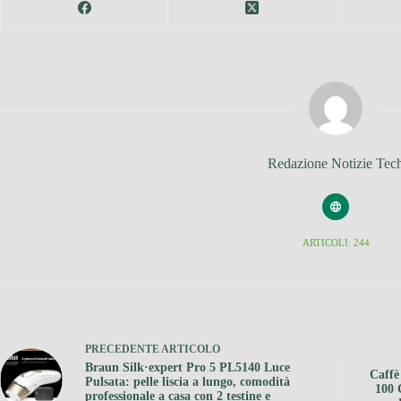
Redazione Notizie Tec
ARTICOLI: 244
PRECEDENTE
ARTICOLO
Braun Silk·expert Pro 5 PL5140 Luce
Caffè
Pulsata: pelle liscia a lungo, comodità
100 
professionale a casa con 2 testine e