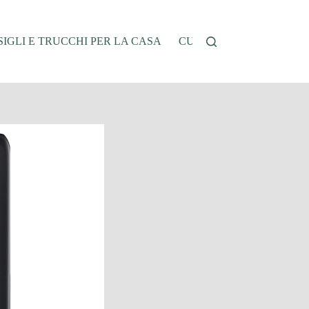
IGLI E TRUCCHI PER LA CASA
CUCINA E RICETTE
G