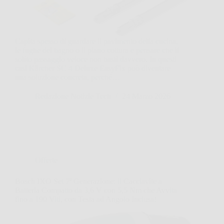
Capita spesso di guardare il pavimento della cucina,
le fughe del bagno o il piano cottura e pensare che il
solito passaggio veloce non basti davvero. In questi
casi Kärcher SC 4 Deluxe EasyFix può diventare
una soluzione concreta, perché…
Redazione Notizie Tech
24 Marzo 2026
Offerte
Bosch IXO Set 7ª Generazione: il Cacciavite a
Batteria Compatto da 3,6 V con 5,5 Nm che Avvita
fino a 190 Viti, con Testa ad Angolo Inclusa!