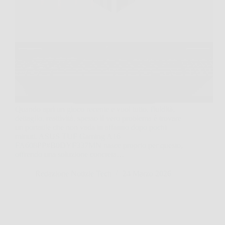
Quando apri un gioco recente e vuoi tutto, fluidità,
dettaglio, reattività, spesso il vero problema è trovare
un portatile che non vada in affanno dopo pochi
minuti. ASUS TUF Gaming A16
FA608PP#B0DYF337MN nasce proprio per questo,
offrendo una soluzione concreta…
Redazione Notizie Tech
24 Marzo 2026