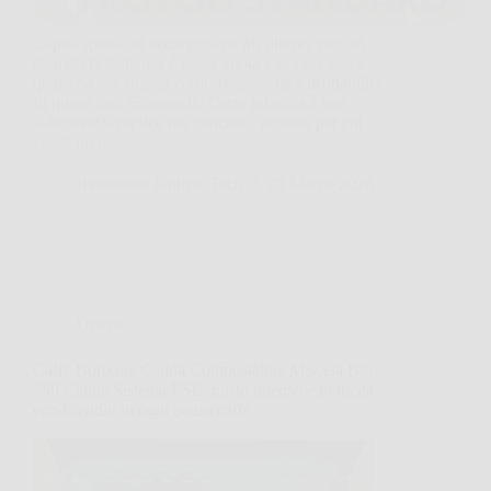
Capita spesso di accorgersene all’ultimo, magari
quando la dispensa è quasi vuota e in casa serve
qualcosa che unisca comfort, praticità e affidabilità.
In questi casi Scottonelle Carta Igienica è una
soluzione semplice ma concreta, pensata per chi
vuole una…
Redazione Notizie Tech
25 Marzo 2026
Offerte
Caffè Borbone Cialda Compostabile Miscela Blu
150 Cialde Sistema ESE: gusto intenso e praticità
eco-friendly in ogni pausa caffè