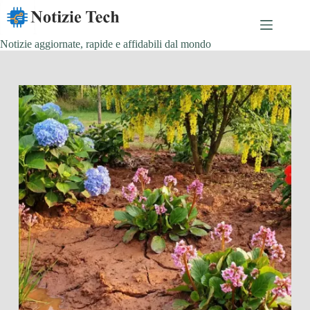
Salta
al
contenuto
Notizie aggiornate, rapide e affidabili dal mondo