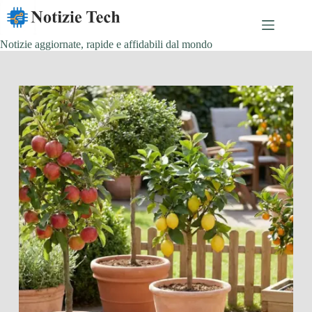
Salta
al
contenuto
Notizie aggiornate, rapide e affidabili dal mondo