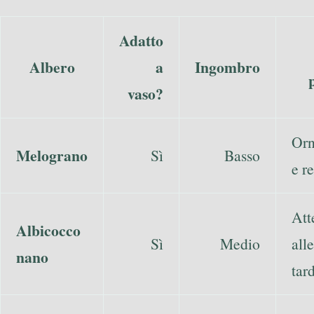
Adatto
Albero
a
Ingombro
vaso?
Orn
Melograno
Sì
Basso
e re
Att
Albicocco
Sì
Medio
alle
nano
tar