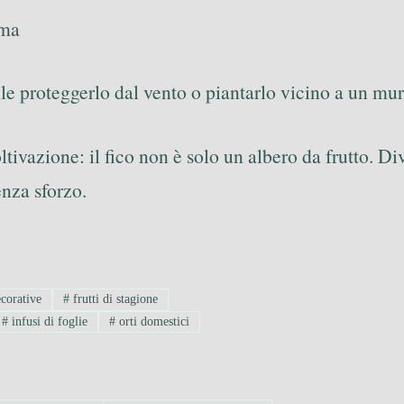
oma
ile proteggerlo dal vento o piantarlo vicino a un mur
tivazione: il fico non è solo un albero da frutto. Di
enza sforzo.
corative
#
frutti di stagione
#
infusi di foglie
#
orti domestici