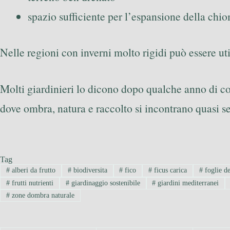
spazio sufficiente per l’espansione della chi
Nelle regioni con inverni molto rigidi può essere ut
Molti giardinieri lo dicono dopo qualche anno di col
dove ombra, natura e raccolto si incontrano quasi s
Tag
#
alberi da frutto
#
biodiversita
#
fico
#
ficus carica
#
foglie de
#
frutti nutrienti
#
giardinaggio sostenibile
#
giardini mediterranei
#
zone dombra naturale