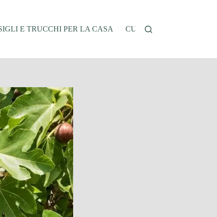
IGLI E TRUCCHI PER LA CASA
CUCINA E RICETTE
G