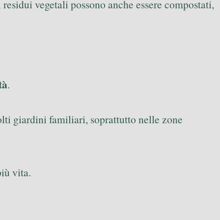
 i residui vegetali possono anche essere compostati,
tà
.
olti giardini familiari, soprattutto nelle zone
iù vita.