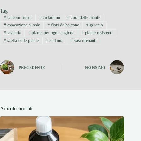
Tag
#
balconi fioriti
#
ciclamino
#
cura delle piante
#
esposizione al sole
#
fiori da balcone
#
geranio
#
lavanda
#
piante per ogni stagione
#
piante resistenti
#
scelta delle piante
#
surfinia
#
vasi drenanti
PRECEDENTE
PROSSIMO
Articoli correlati