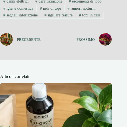
#
danni elettrici
#
derattizzazione
#
escrementi di topo
#
igiene domestica
#
nidi di topi
#
rumori notturni
#
segnali infestazione
#
sigillare fessure
#
topi in casa
PRECEDENTE
PROSSIMO
Articoli correlati